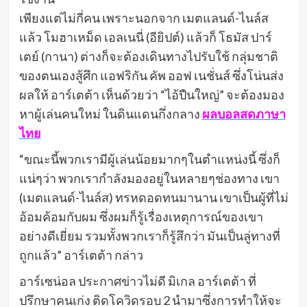
เพียงแต่ไม่กี่คน เพราะนอกจาก เมตแลนด์-ไนล์ส
แล้ว โมฮาเหม็ด เอลเนนี่ (อียิปต์) แล้วก็ โธมัส ปาร์
เตย์ (กานา) ต่างก็จะต้องเดินทางไปรับใช้ กลุ่มชาติ
ของตนเองสู้ศึก แอฟริกัน คัพ ออฟ เนชั่นส์ ซึ่งโน่นส่ง
ผลให้ อาร์เตต้า เห็นด้วยว่า “ไอ้ปืนใหญ่” จะต้องมอง
หาผู้เล่นคนใหม่ ในดินแดนกึ่งกลาง
ผลบอลสดภาษา
ไทย
“ขณะนี้พวกเรามีผู้เล่นน้อยมากๆในตำแหน่งนี้ ซึ่งก็
แน่ๆว่า พวกเรากำลังมองอยู่ในหลายๆช่องทาง เขา
(เมตแลนด์-ไนล์ส) ทรหดอดทนมานาน เขาเป็นผู้ที่ไม่
อ้อมค้อมกับผม ซึ่งผมก็รู้เรื่องเหตุการณ์ของเขา
อย่างดีเยี่ยม รวมทั้งพวกเราก็รู้สึกว่า มันเป็นลู่ทางที่
ถูกแล้ว” อาร์เตต้า กล่าว
อาร์เซน่อล ประกาศข่าวไม่ดี มิเกล อาร์เตต้า ที่
ปรึกษาคนเก่ง ติดโควิดรอบ 2 นำมาซึ่งการทำให้จะ