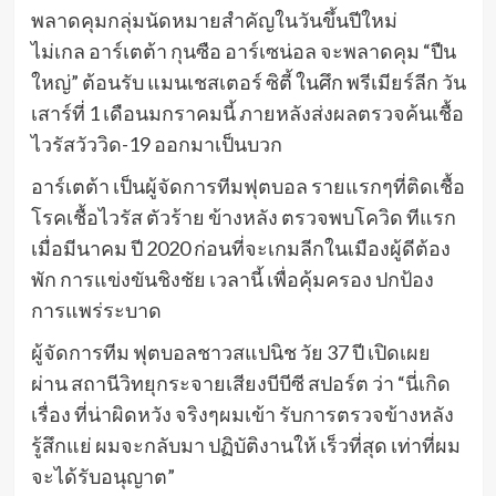
พลาดคุมกลุ่มนัดหมายสำคัญในวันขึ้นปีใหม่
ไม่เกล อาร์เตต้า กุนซือ อาร์เซน่อล จะพลาดคุม “ปืน
ใหญ่” ต้อนรับ แมนเชสเตอร์ ซิตี้ ในศึก พรีเมียร์ลีก วัน
เสาร์ที่ 1 เดือนมกราคมนี้ ภายหลังส่งผลตรวจค้นเชื้อ
ไวรัสวัววิด-19 ออกมาเป็นบวก
อาร์เตต้า เป็นผู้จัดการทีมฟุตบอล รายแรกๆที่ติดเชื้อ
โรคเชื้อไวรัส ตัวร้าย ข้างหลัง ตรวจพบโควิด ทีแรก
เมื่อมีนาคม ปี 2020 ก่อนที่จะเกมลีกในเมืองผู้ดีต้อง
พัก การแข่งขันชิงชัย เวลานี้ เพื่อคุ้มครอง ปกป้อง
การแพร่ระบาด
ผู้จัดการทีม ฟุตบอลชาวสแปนิช วัย 37 ปี เปิดเผย
ผ่าน สถานีวิทยุกระจายเสียงบีบีซี สปอร์ต ว่า “นี่เกิด
เรื่อง ที่น่าผิดหวัง จริงๆผมเข้า รับการตรวจข้างหลัง
รู้สึกแย่ ผมจะกลับมา ปฏิบัติงานให้ เร็วที่สุด เท่าที่ผม
จะได้รับอนุญาต”