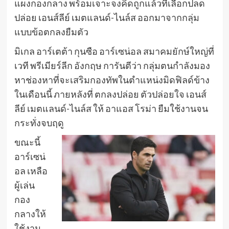
แผงกองกลาง พร้อมเจาะจงคิดถูกแล้วที่เลือกปลด
ปล่อย เอนส์ลีย์ เมตแลนด์-ไนล์ส ออกมาจากกลุ่ม
แบบข้อตกลงยืมตัว
มิเกล อาร์เตต้า กุนซือ อาร์เซน่อล สมาคมยักษ์ใหญ่ที่
เวที พรีเมียร์ลีก อังกฤษ การันตีว่า กลุ่มตนกำลังมอง
หาช่องหาที่จะเสริมกองทัพในตำแหน่งมิดฟิลด์ข้าง
ในเดือนนี้ ภายหลังที่ ตกลงปล่อย ตัวปล่อยใจ เอนส์
ลีย์ เมตแลนด์-ไนล์ส ให้ อาแอส โรม่า ยืมใช้งานจน
กระทั่งจบฤดู
ขณะนี้
อาร์เซน่
อล เหลือ
ผู้เล่น
กอง
กลางให้
ใช้งาน