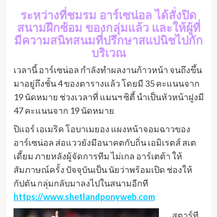
ระหว่างที่ชมรม อาร์เซน่อล ได้สั่งปิด
สนามฝึกซ้อม ของกลุ่มแล้ว และให้ผู้ที่
มีความสนิทสนมที่ปรึกษาสแปนิชไปกัก
บริเวณ
เวลานี้ อาร์เซน่อล กำลังทำผลงานก้าวหน้า จนถึงขึ้น
มาอยู่ถึงชั้น 4 ของตารางแล้ว โดยมี 35 คะแนนจาก
19 นัดหมาย ช่วงเวลาที่ แมนฯ ซิตี้ นำเป็นหัวหน้าฝูงมี
47 คะแนนจาก 19 นัดหมาย
ปิแอร์ เอเมริค โอบาเมยอง แผงหน้าจอมฉาวของ
อาร์เซน่อล ส่อแววยังมีอนาคตกับถิ่น เอมิเรตส์ สเต
เดี้ยม ภายหลังผู้จัดการทีม ไม่เกล อาร์เตต้า ให้
สัมภาษณ์ครั้ง ปัจจุบันเป็น นัยว่าพร้อมเปิด ช่องให้
กัปตัน กลุ่มกลับมาลงไปในสนามอีกที
https://www.shetlandponyweb.com
สตาร์ที