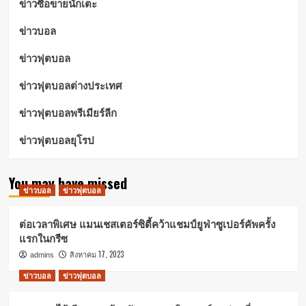
ข่าวซื้อขายนักเตะ
ข่าวบอล
ข่าวฟุตบอล
ข่าวฟุตบอลต่างประเทศ
ข่าวฟุตบอลพรีเมียร์ลีก
ข่าวฟุตบอลยุโรป
You may have missed
ข่าวบอล
ข่าวฟุตบอล
ต่อเวลาพิเศษ แมนเชสเตอร์ซิตี้คว้าแชมป์ยูฟ่าซูเปอร์คัพครั้ง
แรกในกรีซ
สิงหาคม 17, 2023
admins
ข่าวบอล
ข่าวฟุตบอล