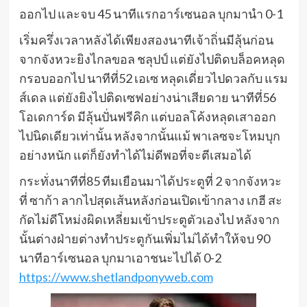
ออกไป และจบ 45 นาทีแรกอาร์เซนอล บุกมานำ 0-1
เริ่มครึ่งเวลาหลังได้เพียงสองนาทีเจ้าถิ่นมีลุ้นก่อน
จากจังหวะยิงไกลขอล ชลุปป์ แต่ยังไปติดบล็อคหลุด
กรอบออกไป นาทีที่52 เอเซ หลุดเดี่ยวไปดวลกับ แรม
ส์เดล แต่ยังยิงไปติดเซฟอย่างน่าเสียดาย นาทีที่56
โอเดการ์ด มีลุ้นปั่นฟรีคิก แต่บอลโค้งหลุดเสาออก
ไปนิดเดียวเท่านั้น หลังจากนั้นแม้ พาเลซจะโหมบุก
อย่างหนัก แต่ก็ยังทำได้ไม่ดีพอที่จะตีเสมอได้
กระทั่งนาทีที่85 ทีมเยือนมาได้ประตูที่ 2 จากจังหวะ
ที่ ซาก้า ลากไปสุดเส้นหลังก่อนเปิดเข้ากลาง เกฮี สะ
กัดไม่ดีโหม่งผิดเหลี่ยมเข้าประตูตัวเองไป หลังจาก
นั้นต่างฝ่ายต่างทำประตูกันเพิ่มไม่ได้ทำให้จบ 90
นาทีอาร์เซนอล บุกมาเอาชนะไปได้ 0-2
https://www.shetlandponyweb.com