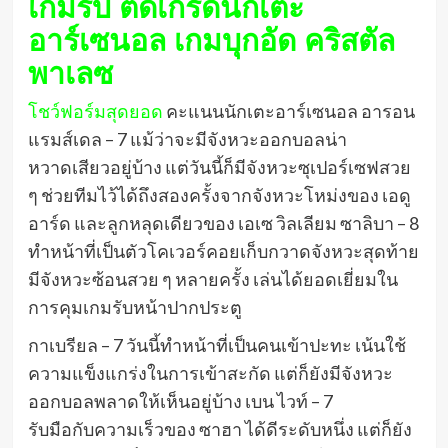
เกมรับ ตัดเกรดนักเตะ
อาร์เซนอล เกมบุกอัด คริสตัล
พาเลซ
โชว์ฟอร์มสุดยอด
คะแนนนักเตะอาร์เซนอล อารอน
แรมส์เดล – 7 แม้ว่าจะมีจังหวะออกบอลน่า
หวาดเสียวอยู่บ้าง แต่วันนี้ก็มีจังหวะซุเปอร์เซฟสวย
ๆ ช่วยทีมไว้ได้ถึงสองครั้งจากจังหวะโหม่งของ เอดู
อาร์ด และลูกหลุดเดียวของ เอเซ วิลเลียม ซาลิบา – 8
ทำหน้าที่เป็นตัวโคเวอร์คอยเก็บกวาดจังหวะสุดท้าย
มีจังหวะซ้อนสวย ๆ หลายครั้ง เล่นได้ยอดเยี่ยมใน
การคุมเกมรับหน้าปากประตู
กาเบรียล – 7 วันนี้ทำหน้าที่เป็นคนเข้าปะทะ เน้นใช้
ความแข็งแกร่งในการเข้าสะกัด แต่ก็ยังมีจังหวะ
ออกบอลพลาดให้เห็นอยู่บ้าง เบน ไวท์ – 7
รับมือกับความเร็วของ ซาฮา ได้ดีระดับหนึ่ง แต่ก็ยัง