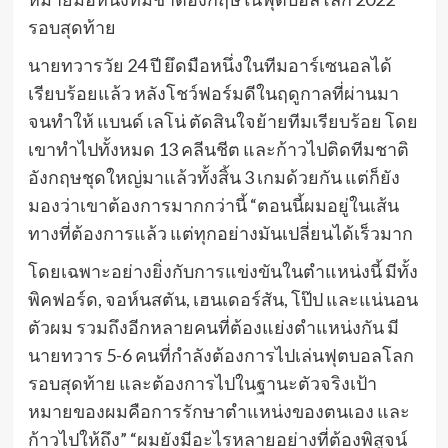
รอบสุดท้าย
นายทวารวัย 24 ปี ยึดมือหนึ่งในทีมอาร์เซนอลได้
เรียบร้อยแล้ว หลังโชว์ฟอร์มดีในฤดูกาลที่ผ่านมา
จนทำให้ แบนด์ เลโน่ ตัดสินใจย้ายทีมเรียบร้อย โดย
เขาทำไปทั้งหมด 13 คลีนชีต และก้าวไปติดทีมชาติ
อังกฤษชุดใหญ่มาแล้วทั้งสิ้น 3 เกมด้วยกัน แต่ก็ยัง
มองว่าเขาต้องการมากกว่านี้ “ตอนนี้ผมอยู่ในเส้น
ทางที่ต้องการแล้ว แต่ทุกอย่างมันเปลี่ยนได้เร็วมาก
โดยเฉพาะอย่างยิ่งกับการแข่งขันในตำแหน่งนี้ มีทั้ง
พิคฟอร์ด, จอห์นสตัน, เฮนเดอร์สัน, โป๊ป และแน่นอน
ตัวผม รวมถึงอีกหลายคนที่ต้องแย่งตำแหน่งกัน มี
นายทวาร 5-6 คนที่กำลังต้องการไปเล่นฟุตบอลโลก
รอบสุดท้าย และต้องการไปในฐานะตัวจริงเป้า
หมายของผมคือการรักษาตำแหน่งของตนเอง และ
ก้าวไปให้ถึง” “ผมยังมีอะไรหลายอย่างที่ต้องพิสูจน์