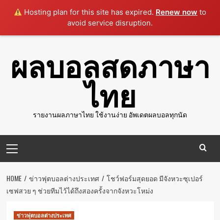
Hosting plan for this site has expired.
Renew now
to
avoid service disruption.
Skip
ผลบอลสดภาษา
to
content
ไทย
รายงานผลภาษาไทย ใช้งานง่าย อัพเดตผลบอลทุกนัด
Primary
Menu
HOME
ข่าวฟุตบอลต่างประเทศ
โชว์ฟอร์มสุดยอด มีจังหวะซุเปอร์
เซฟสวย ๆ ช่วยทีมไว้ได้ถึงสองครั้งจากจังหวะโหม่ง
ข่าวฟุตบอลต่างประเทศ