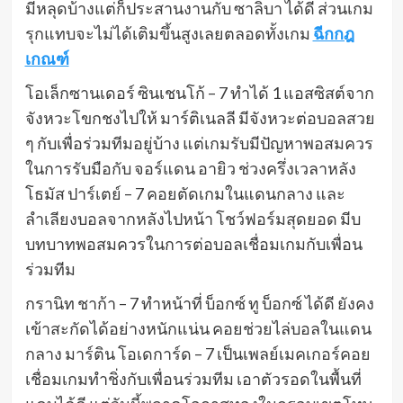
มีหลุดบ้างแต่ก็ประสานงานกับ ซาลิบา ได้ดี ส่วนเกม
รุกแทบจะไม่ได้เติมขึ้นสูงเลยตลอดทั้งเกม
ฉีกกฎ
เกณฑ์
โอเล็กซานเดอร์ ซินเชนโก้ – 7 ทำได้ 1 แอสซิสต์จาก
จังหวะโขกชงไปให้ มาร์ติเนลลี มีจังหวะต่อบอลสวย
ๆ กับเพื่อร่วมทีมอยู่บ้าง แต่เกมรับมีปัญหาพอสมควร
ในการรับมือกับ จอร์แดน อายิว ช่วงครึ่งเวลาหลัง
โธมัส ปาร์เตย์ – 7 คอยตัดเกมในแดนกลาง และ
ลำเลียงบอลจากหลังไปหน้า โชว์ฟอร์มสุดยอด มีบ
บทบาทพอสมควรในการต่อบอลเชื่อมเกมกับเพื่อน
ร่วมทีม
กรานิท ชาก้า – 7 ทำหน้าที่ บ็อกซ์ ทู บ็อกซ์ ได้ดี ยังคง
เข้าสะกัดได้อย่างหนักแน่น คอยช่วยไล่บอลในแดน
กลาง มาร์ติน โอเดการ์ด – 7 เป็นเพลย์เมคเกอร์คอย
เชื่อมเกมทำชิ่งกับเพื่อนร่วมทีม เอาตัวรอดในพื้นที่