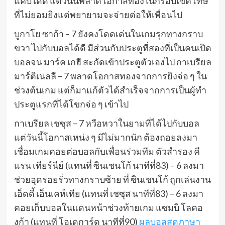
แคบได้ดี แต่วันนี้พลาดโอกาสทองในกรอบเขตโทษ
ที่ไม่ยอมยิงแต่พยายามจะจ่ายต่อให้เพื่อนไป
บูกาโย ซาก้า – 7 ยังคงโดดเด่นในเกมรุกทางกราบ
ขวา ไปกับบอลได้ดี มีส่วนกับประตูที่สองที่เป็นคนเปิด
บอลจน มาร์ค เกฮี สะกัดเข้าประตูตัวเองไป กาเบรียล
มาร์ติเนลลี – 7 พลาดโอกาสทองจากการยิงจ่อ ๆ ใน
ช่วงต้นเกม แต่ก็มาแก้ตัวได้สำเร็จจากการเป็นผู้ทำ
ประตูแรกที่ได้โขกจ่อ ๆ เข้าไป
กาเบรียล เชซุส – 7 หวือหวาในยามที่ได้ไปกับบอล
แต่วันนี้โอกาสเหน่ง ๆ มีไม่มากนัก ต้องถอยลงมา
เชื่อมเกมคอยต่อบอลกับเพื่อนร่วมทีม ตัวสำรอง คี
แรน เทียร์นีย์ (แทนที่ ซินเชนโก้ นาทีที่83) – 6 ลงมา
ช่วยอุดรอยรั่วทางกราบซ้าย ที่ ซินเชนโก้ ถูกเล่นงาน
เอ็ดดี้ เอ็นเคห์เทีย (แทนที่ เชซุส นาทีที่83) – 6 ลงมา
คอยเก็บบอลในแดนหน้าช่วงท้ายเกม แซมบิ โลคอ
งก้า (แทนที่ โอเดการ์ด นาทีที่90)
ผลบอลสดภาษา