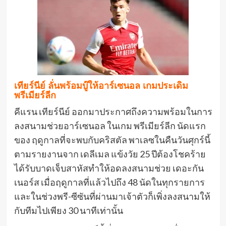
เทียร์นีย์ ลั่นพร้อมบู๊ให้อาร์เซนอล เกมประเดิม
พรีเมียร์ลีก
คีแรน เทียร์นีย์ ออกมาประกาศถึงความพร้อมในการ
ลงสนามช่วยอาร์เซนอล ในเกม พรีเมียร์ลีก นัดแรก
ของ ฤดูกาลที่จะพบกับคริสตัล พาเลซในคืนวันศุกร์นี้
ตามรายงานจาก เดลีเมล แข้งวัย 25 ปีต้องโชคร้าย
ได้รับบาดเจ็บสาหัสทำให้อดลงสนามช่วย เดอะกัน
เนอร์ส เมื่อฤดูกาลที่แล้วไปถึง 48 นัดในทุกรายการ
และในช่วงพรี-ซีซันที่ผ่านมาเจ้าตัวก็เพิ่งลงสนามให้
กับทีมไปเพียง 30 นาทีเท่านั้น