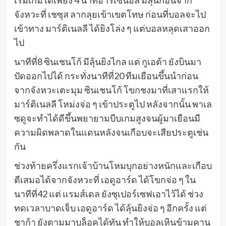
จังหวะที่ เชซุส ลากลุยเข้าเขตโทษ ก่อนที่บอลจะไป
เข้าทาง มาร์ติเนลลี ได้ยิงโล่ง ๆ แต่บอลหลุดเสาออก
ไป
นาทีที่8 ซินเชนโก้ มีลุ้นยิงไกล แต่ กูเอต้า ยังบินมา
ปัดออกไปได้ กระทั่งนาทีที่20 ทีมเยือนขึ้นนำก่อน
จากจังหวะเตะมุม ซินเชนโก้ โขกชงมาที่เสาแรกให้
มาร์ติเนลลี โหม่งจ่อ ๆ เข้าประตูไป หลังจากนั้น พาเล
ซดูจะทำได้ดีขึ้นพยายามบีบเกมสูงจนผู้มาเยือนมี
ความผิดพลาดในแดนหลังจนเกือบจะเสียประตูเช่น
กัน
ช่วงท้ายครึ่งแรกเจ้าบ้านโหมบุกอย่างหนักและเกือบ
ตีเสมอได้จากจังหวะที่ เอดูอาร์ด ได้โขกจ่อ ๆ ใน
นาทีที่42 แต่ แรมส์เดล ยังซุเปอร์เซฟเอาไว้ได้ ช่วง
ทดเวลาบาดเจ็บ เอดูอาร์ด ได้ลุ้นยิงจ่อ ๆ อีกครั้ง แต่
ชาก้า ยังตามมาบล็อคได้ทัน ทำให้บอลเหินข้ามคาน