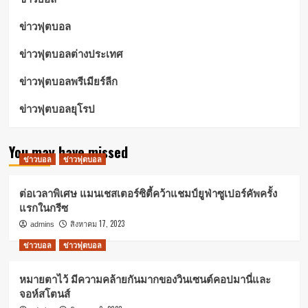
ข่าวฟุตบอล
ข่าวฟุตบอลต่างประเทศ
ข่าวฟุตบอลพรีเมียร์ลีก
ข่าวฟุตบอลยุโรป
You may have missed
ข่าวบอล
ข่าวฟุตบอล
ต่อเวลาพิเศษ แมนเชสเตอร์ซิตี้คว้าแชมป์ยูฟ่าซูเปอร์คัพครั้ง
แรกในกรีซ
สิงหาคม 17, 2023
admins
ข่าวบอล
ข่าวฟุตบอล
หมายตาไว้ มีความคล้ายกันมากของวินเซนต์คอปมานี่และ
จอห์สโตนส์