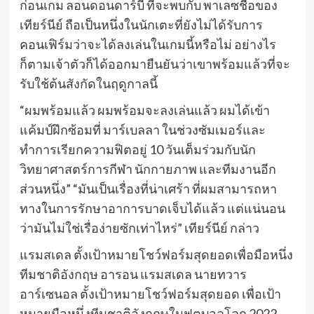
ก่อนเกม ลอนดอนดาร์บี้ ที่จะพบกับ พาเลซชื่อของ
เทียร์นีย์ ถือเป็นหนึ่งในนักเตะที่ยังไม่ได้รับการ
คอนเฟิร์มว่าจะได้ลงเล่นในเกมนี้หรือไม่ อย่างไร
ก็ตามเจ้าตัวก็ได้ออกมายืนยันว่าเขาพร้อมแล้วที่จะ
รับใช้ต้นสังกัดในฤดูกาลนี้
“ผมพร้อมแล้ว ผมพร้อมจะลงเล่นแล้ว ผมได้เข้า
แค้มป์ฝึกซ้อมที่ มาร์เบลลา ในช่วงซัมเมอร์และ
ทำการเรียกความฟิตอยู่ 10 วันเต็มร่วมกับนัก
วิทยาศาสตร์การกีฬา นักกายภาพ และทีมงานอีก
ส่วนหนึ่ง” “มันเป็นเรื่องที่น่าเศร้า ที่ผมสามารถหา
ทางในการรักษาอาการบาดเจ็บได้แล้ว แต่แน่นอน
ว่ามันไม่ใช่เรื่อง่ายซักเท่าไหร่” เทียร์นีย์ กล่าว
แรมสเดล ตั้งเป้าหมายโชว์ฟอร์มสุดยอดเพื่อมือหนึ่ง
ทีมชาติอังกฤษ อารอน แรมสเดล นายทวาร
อาร์เซนอล ตั้งเป้าหมายโชว์ฟอร์มสุดยอด เพื่อเป้า
หมายมือหนึ่งทีมชาติอังกฤษในฟุตบอลโลก 2022