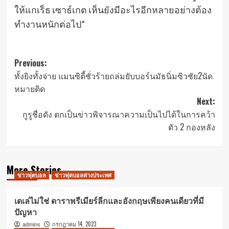
ให้แกเร็ธ เซาธ์เกต เห็นยังมีอะไรอีกหลายอย่างต้อง
ทำงานหนักต่อไป”
Post
Previous:
ทั้งยิงทั้งจ่าย แมนซิตี้ชั่วร้ายถล่มยับบอร์นมัธนิ่มซิวชัย2นัด
navigation
หมายติด
Next:
กูรูชื่อดัง ตกเป็นข่าวพิจารณาความเป็นไปได้ในการคว้า
ตัว 2 กองหลัง
More Stories
ข่าวฟุตบอล
ข่าวฟุตบอลต่างประเทศ
เดเล่ไม่ใช่ ดาราพรีเมียร์ลีกและอังกฤษเพียงคนเดียวที่มี
ปัญหา
กรกฎาคม 14, 2023
admins