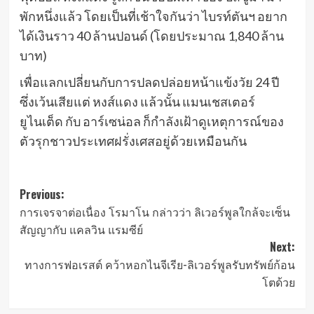
พักหนึ่งแล้ว โดยเป็นที่เช้าใจกันว่า ไบรท์ตันฯ อยาก
ได้เงินราว 40 ล้านปอนด์ (โดยประมาณ 1,840 ล้าน
บาท)
เพื่อแลกเปลี่ยนกับการปลดปล่อยหน้าแข้งวัย 24 ปี
ซึ่งเว้นเสียแต่ หงส์แดง แล้วนั้น แมนเชสเตอร์
ยูไนเต็ด กับ อาร์เซน่อล ก็กำลังเฝ้าดูเหตุการณ์ของ
ตัวรุกชาวประเทศฝรั่งเศสอยู่ด้วยเหมือนกัน
Post
Previous:
การเจรจาต่อเนื่อง โรมาโน กล่าวว่า ลิเวอร์พูลใกล้จะเซ็น
navigation
สัญญากับ แคลวิน แรมซีย์
Next:
ทางการฟอเรสต์ คว้าหอกไนจีเรีย-ลิเวอร์พูลรับทรัพย์ก้อน
โตด้วย