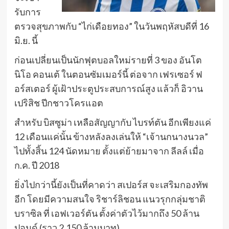
รับการ
ตรวจสุขภาพกับ “ไก่เดือยทอง” ในวันพฤหัสบดีที่ 16
มิ.ย. นี้
ก่อนเปลี่ยนเป็นนักฟุตบอลใหม่รายที่ 3 ของ อันโต
นิโอ คอนเต้ ในตอนซัมเมอร์นี้ ต่อจาก เฟรเซอร์ ฟ
อร์สเตอร์ ผู้เฝ้าประตูประสบการณ์สูง แล้วก็ อิวาน
เปริสิช ปีกชาวโครแอต
สำหรับ บิสซูม่า เหลือสัญญากับ ไบรท์ตัน อีกเพียงแค่
12 เดือนแค่นั้น ข้างหลังลงเล่นให้ “เจ้านกนางนวล”
ไปทั้งสิ้น 124 นัดหมาย ตั้งแต่ย้ายมาจาก ลีลล์ เมื่อ
ก.ค. ปี 2018
ยิ่งไปกว่านี้ยังเป็นที่คาดว่า สเปอร์ส จะเสริมกองทัพ
อีก โดยมีความสนใจ ริชาร์ลิชอน แนวรุกกลุ่มชาติ
บราซิล ที่ เอฟเวอร์ตัน ตั้งค่าตัวไว้มากถึง 50 ล้าน
ปอนด์ (ราว 2,150 ล้านบาท)