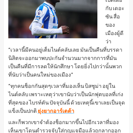
กับ เดอะ
ซัน สื่อ
ของ
เมืองผู้ดี
ว่า
“เวลานี้มีคนอยู่เต็มไนต์คลับเลย มันเป็นคืนที่บรรดา
นิสิตจะออกมาพบปะกันจำนวนมากจากการที่มัน
เป็นคืนที่มีการลดให้นักศึกษา โดยยิ่งไปกว่านั้นพวก
ที่นับว่าเป็นคนใหม่ของเมือง”
“ทุกคนช็อกกันสุดๆเวลาที่มองเห็น บิสซูม่า อยู่ใน
ไนต์คลับ เพราะเหตุว่าเขานับว่าเป็นนักฟุตบอลที่เก่ง
ที่สุดของ ไบรท์ตัน ปัจจุบันนี้ ด้วยเหตุนี้เขาเลยเป็นจุด
แข็งเป็นปกติ
ยุ่งยากอาร์เตต้า
และก็พวกเขาจำต้องช็อกมากขึ้นไปอีกเวลาที่มอง
เห็นเขาโดนตำรวจจับใส่กุญแจมือแล้วถูกลากออก