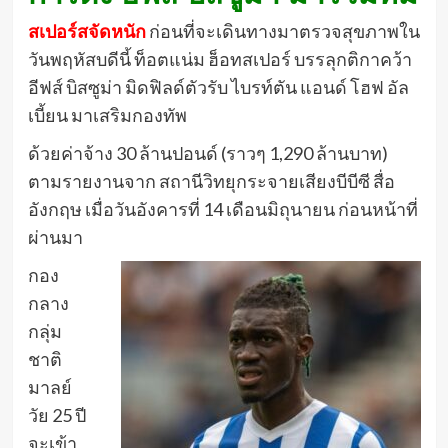
สเปอร์สจัดหนัก
ก่อนที่จะเดินทางมาตรวจสุขภาพใน
วันพฤหัสบดีนี้ ท็อตแน่ม ฮ็อทสเปอร์ บรรลุกติกาคว้า
อีฟส์ บิสซูม่า มิดฟิลด์ตัวรับ ไบรท์ตัน แอนด์ โฮฟ อัล
เบี้ยน มาเสริมกองทัพ
ด้วยค่าจ้าง 30 ล้านปอนด์ (ราวๆ 1,290 ล้านบาท)
ตามรายงานจาก สถานีวิทยุกระจายเสียงบีบีซี สื่อ
อังกฤษ เมื่อวันอังคารที่ 14 เดือนมิถุนายน ก่อนหน้าที่
ผ่านมา
กอง
กลาง
กลุ่ม
ชาติ
มาลย์
วัย 25 ปี
จะเข้า