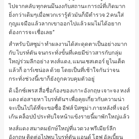
ไปจากคลับ ทุกคนมึนงงกับสถานะการณ์ที่เกิดมาก
ยิ่งกว่าเดิมๆเมื่อพวกเรารู้ตัวมันก็มีตำรวจ 2 คนใส่
กุญแจมือแล้วลากเขาออกไปแล้ว ผมไม่ได้อยาก
ต้องการจะเชื่อเลย”
สำหรับ บิสซูม่า ทำผลงานได้สะดุดตาเป็นอย่างมาก
กับ ไบรท์ตัน จนกระทั่งขั้นที่เคยมีข่าวสารกับกลุ่ม
ใหญ่ร่วมลีกอย่าง หงส์แดง, แมนเชสเตอร์ ยูไนเต็ด
แล้วก็ อาร์เซน่อล ด้วย โดยเป็นที่เช้าใจกันว่าจน
กระทั่งช่วงนี้เขาก็ยังถูกควบคุมตัวอยู่
ดิ เอ็กซ์เพรส สื่อชื่อก้องของเกาะอังกฤษ เจาะจง หงส์
แดง ต่อสายหา ไบรท์ตันฯ เพื่อคุยเกี่ยวกับความน่า
จะเป็นไปได้ที่จะขอซื้อ อีฟส์ บิสซูม่า ภายหลังที่ เจอร์
เก้น คล็อปป์ ประทับใจหน้าแข้งรายนี้มาพักใหญ่แล้ว
หงส์แดง สมาคมยักษ์ใหญ่ที่แวดวง พรีเมียร์ลีก
อังกฤษ ติดต่อไปพบ ไบรท์ตัน แอนด์ โฮฟ อัลเบี้ยน