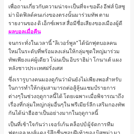
เพื่อถามเกี่ยวกับความน่าจะเป็นที่จะขอดึง อีฟส์ บิสซู
ม่า มิดฟิลด์คนเก่งของตรงนั้นมาร่วมทัพ ตาม
รายงานของ ดิ เอ็กซ์เพรส สื่อมีชื่อเสียงของเมืองผู้ดี
ผลบอลเมื่อคืน
จนกระทั่งในเวลานี้ “ลิเวอร์พูล” ได้นักฟุตบอลคน
ใหม่ในระดับที่พร้อมลงเล่นให้กลุ่มชุดใหญ่มาร่วม
ทัพเพียงแค่ผู้เดียว โน่นเป็น อิบราฮิม่า โกนาเต้ แผง
หลังชาวประเทศฝรั่งเศส
ซึ่งเรารูบางคนมองดูกันว่ามันยังไม่เพียงพอสำหรับ
ในการทำให้กลุ่มสามารถต่อสู้ลุ้นแชมป์รายการ
ต่างๆในช่วงฤดูกาลนี้ได้ โดยเฉพาะเมื่อพิจารณาถึง
เรื่องที่กลุ่มใหญ่กลุ่มอื่นๆใน พรีเมียร์ลีก เสริมกองทัพ
กันได้น่าฮือฮาเป็นอย่างมากในฤดูกาลนี้
เป็นที่เช้าใจกันว่า เจอร์เก้น คล็อปป์ ผู้จัดการทีม
ฟุตบอล หงส์แดง รู้สึกชื่นชอบฝีเท้าของ บิสซูม่า มา