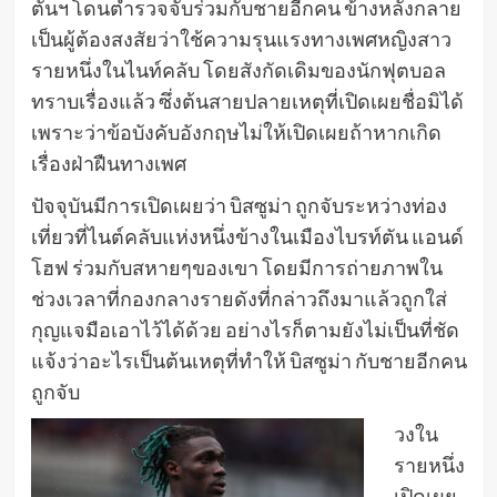
ตันฯ โดนตำรวจจับร่วมกับชายอีกคน ข้างหลังกลาย
เป็นผู้ต้องสงสัยว่าใช้ความรุนแรงทางเพศหญิงสาว
รายหนึ่งในไนท์คลับ โดยสังกัดเดิมของนักฟุตบอล
ทราบเรื่องแล้ว ซึ่งต้นสายปลายเหตุที่เปิดเผยชื่อมิได้
เพราะว่าข้อบังคับอังกฤษไม่ให้เปิดเผยถ้าหากเกิด
เรื่องฝ่าฝืนทางเพศ
ปัจจุบันมีการเปิดเผยว่า บิสซูม่า ถูกจับระหว่างท่อง
เที่ยวที่ไนต์คลับแห่งหนึ่งข้างในเมืองไบรท์ตัน แอนด์
โฮฟ ร่วมกับสหายๆของเขา โดยมีการถ่ายภาพใน
ช่วงเวลาที่กองกลางรายดังที่กล่าวถึงมาแล้วถูกใส่
กุญแจมือเอาไว้ได้ด้วย อย่างไรก็ตามยังไม่เป็นที่ชัด
แจ้งว่าอะไรเป็นต้นเหตุที่ทำให้ บิสซูม่า กับชายอีกคน
ถูกจับ
วงใน
รายหนึ่ง
เปิดเผย