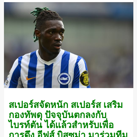
สเปอร์สจัดหนัก สเปอร์ส เสริม
กองทัพดุ ปัจจุบันตกลงกับ
ไบรท์ตัน ได้แล้วสำหรับเพื่อ
การดึง อีฟส์ บิสซูม่า มาร่วมทีม