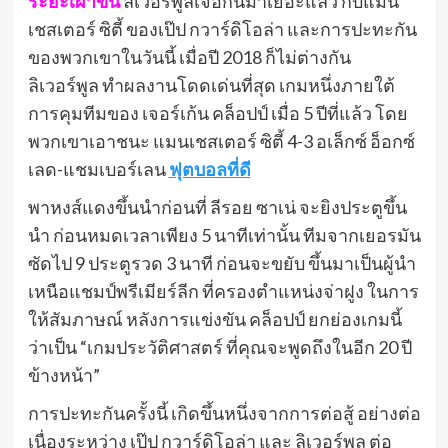
ระยะเผาขน
ลิเวอร์พูลเจอกันมาเยอะแล้ว กับแมน
เชสเตอร์ ซิตี้ ของเป๊ป กวาร์ดิโอล่า และการปะทะกัน
ของพวกเขาในวันนี้ เมื่อปี 2018 ก็ไม่ต่างกัน
ลิเวอร์พูล ทําผลงานโดดเด่นที่สุด เกมหนึ่งภายใต้
การคุมทีมของ เจอร์เก้น คล็อปป์ เมื่อ 5 ปีที่แล้ว โดย
พวกเขาเอาชนะ แมนเชสเตอร์ ซิตี้ 4-3 อเล็กซ์ อ็อกซ์
เลด-แชมเบอร์เลน
ฟุตบอลที่ดี
พาหงส์แดงขึ้นนําก่อนที่ ลีรอย ซาเน่ จะยิงประตูขึ้น
นํา ก่อนหมดเวลาเพียง 5 นาทีเท่านั้น ทีมจากเยอรมัน
ซัดไป 9 ประตูรวด 3 นาที ก่อนจะขยับ ขึ้นมาเป็นผู้นํา
เหนือแชมป์พรีเมียร์ลีก ที่ครองตําแหน่งจ่าฝูง ในการ
ให้สัมภาษณ์ หลังการแข่งขัน คล็อปป์ ยกย่องเกมนี้
ว่าเป็น “เกมประวัติศาสตร์ ที่คุณจะพูดถึงในอีก 20 ปี
ข้างหน้า”
การปะทะกันครั้งนี้ เกิดขึ้นหนึ่งจากการต่อสู้ อย่างต่อ
เนื่องระหว่าง เป๊ป กวาร์ดิโอล่า และ ลิเวอร์พูล ต่อ