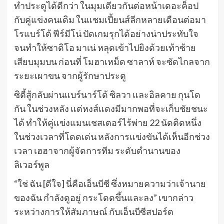
ทําประตูได้ดีกว่า ในมุมเดียวกันต่อหน้าเดอะค็อป
กับคู่แข่งคนเดิม ในแชมเปี้ยนส์ลีกหลายเดือนต่อมา
โรแบร์โต้ ฟีร์มีโน่ ปัดเกมรุกได้อย่างน่าประทับใจ
จนทําให้ซาดิโอ มาเน่ หลุดเข้าไปยิงด้วยเท้าซ้าย
เสียบมุมบน ก่อนที่ โมฮาเหม็ด ซาลาห์ จะซัดไกลจาก
ระยะเผาขน จากผู้รักษาประตู
ซิตี้สู้กลับผ่านแบร์นาร์โด้ ซิลวา และอิลคาย กุนโด
กัน ในช่วงหลัง แต่หงส์แดงมีมากพอที่จะเก็บชัยชนะ
ได้ ทําให้คู่แข่งแมนเชสเตอร์ไร้พ่าย 22 นัดติดหนึ่ง
ในช่วงเวลาที่โดดเด่น หลังการแข่งขันได้เห็นอีกช่วง
เวลา เฮฮาจากผู้จัดการทีม ระดับตํานานของ
ลิเวอร์พูล
“ใช่ ฉัน [ดีใจ] นี่คือเอ็นบีซี ซึ่งหมายความว่าเจ้านาย
ของฉัน กําลังดูอยู่ กระโดดขึ้นและลง” เขากล่าว
ระหว่างการให้สัมภาษณ์ กับเอ็นบีซีสปอร์ต