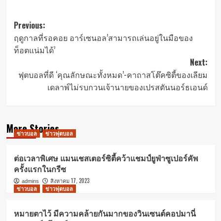
Post
Previous:
ฤดูกาลที่รอคอย อาร์เซนอล’สามารถเล่นอยู่ในมือของ
navigation
ท็อตแน่มได้’
Next:
ฟุตบอลที่ดี ‘คุณลักษณะทั้งหมด’-คาถาสโต๊คซิตี้ของเลียม
เดลาพ์ไม่รบกวนเจ้านายของเปรสตันนอร์ธเอนด์
More Stories
ข่าวบอล
ข่าวฟุตบอล
ต่อเวลาพิเศษ แมนเชสเตอร์ซิตี้คว้าแชมป์ยูฟ่าซูเปอร์คัพ
ครั้งแรกในกรีซ
สิงหาคม 17, 2023
admins
ข่าวบอล
ข่าวฟุตบอล
หมายตาไว้ มีความคล้ายกันมากของวินเซนต์คอปมานี่