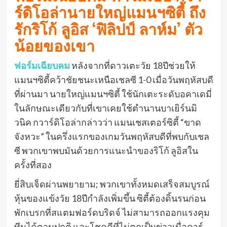
ร์ดิโอล่านายใหญ่แมนฯซิตี้ ถึง
รักริโก้ ลูอิส ‘ฟิลิปป์ ลาห์ม’ ตัว
น้อยของเขา
ฟอร์มเฉียบคม
หลังจากที่ดาวเตะวัย 18ปีช่วยให้
แมนฯซิตี้คว้าชัยชนะเหนือเชลซี 1-0 เมื่อวันพฤหัสบดี
ที่ผ่านมา นายใหญ่แมนฯซิตี้ ใช้นักเตะระดับอคาเดมี่
ในลักษณะเดียวกับที่เขาเคยใช้ตํานานบาเยิร์นมิ
วนิค
กวาร์ดิโอล่ากล่าวว่า แมนเชสเตอร์ซิตี้ “ขาด
จังหวะ” ในครึ่งแรกของเกมวันพฤหัสบดีที่พบกับเชล
ซี พวกเขาพบมันด้วยการแนะนําของริโก้ ลูอิสใน
ครั้งที่สอง
ยี่สิบเจ็ดผ่านพยายาม; พวกเขาทั้งหมดเสร็จสมบูรณ์
หุ้นของแข้งวัย 18ปีกําลังเพิ่มขึ้น
ซิตี้ต้องดิ้นรนก่อน
พักเบรกที่สแตมฟอร์ดบริดจ์ ไม่สามารถออกแรงคุม
ทีมได้ตามปกติ และโชคดีที่ไม่ตกเป็นข่าวเมื่อคาร์