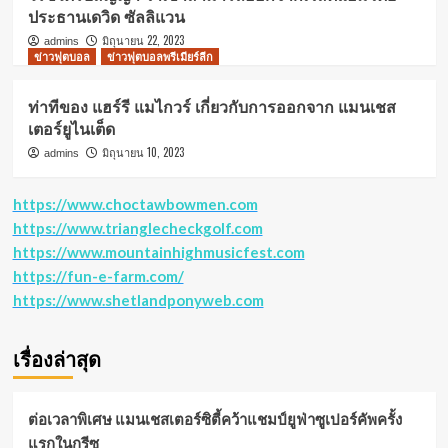
ประธานเดวิด ซัลลิแวน
มิถุนายน 22, 2023
admins
ข่าวฟุตบอล
ข่าวฟุตบอลพรีเมียร์ลีก
ท่าทีของ แฮร์รี แมไกวร์ เกี่ยวกับการออกจาก แมนเชส
เตอร์ยูไนเต็ด
มิถุนายน 10, 2023
admins
https://www.choctawbowmen.com
https://www.trianglecheckgolf.com
https://www.mountainhighmusicfest.com
https://fun-e-farm.com/
https://www.shetlandponyweb.com
เรื่องล่าสุด
ต่อเวลาพิเศษ แมนเชสเตอร์ซิตี้คว้าแชมป์ยูฟ่าซูเปอร์คัพครั้ง
แรกในกรีซ