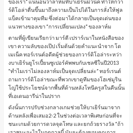
ของเรา”
แน่นอนว่าลาห์มที่บาเยิร์นมิวนิค ทําให้กวา
ร์ดิโอล่าตื่นขึ้นมาถึงความเป็นไปได้ในการสั่งให้ฟูล
แบ็คเข้ามาคุมทีม ซึ่งต่อมาได้กลายเป็นจุดเด่นของ
แนวทางของเขา
“การเปลี่ยนแปลง” ของลาห์ม
ตามที่ผู้เขียนเรียกว่า มาร์ตี เปราร์เนาในหนังสือของ
เขา ความลับของเป๊ป เริ่มต้นด้วยคําแนะนําจาก โด
เมเน็ค ทอร์เรนต์อดีตผู้ช่วยของกวาร์ดิโอล่าระหว่า
งบาเยิร์นยูโรเปี้ยนซูเปอร์คัพพบกับเชลซีในปี2013
“ทําไมเราไม่ลองลาห์มเป็นจุดเปลี่ยนล่ะ” ทอร์เรนต์
ถามกวาร์ดิโอล่าขณะที่พวกเขาดูทีมของโฮเซ่มูริน
โญ่ใช้ประโยชน์จากพื้นที่ด้านหลังโทนีครูสในคืนนั้น
ที่เอเดนอารีน่าในปราก
ดังนั้นการปรับช่วงกลางเกมช่วยให้บาเยิร์นมาจาก
ด้านหลังเพื่อเสมอ2-2 ในช่วงต่อเวลาพิเศษก่อนที่จะ
ชนะเกมด้วยการดวลจุดโทษ และยกถ้วยรางวัล
“ถ้า
เราชนะอะไรในฤดูกาลนี้ มันจะต้องขอบคุณการ