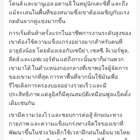
โตนส์ และมานูเอล อคานจิ ในหมู่นักเตะซิตี้ และถึง
แม้จะเล่นในพื้นที่ของสนามซึ่งเขาต้องเผชิญกับแรง
กดดันจากคู่แข่งมากขึ้น
การเริ่มต้นห้าครั้งแรกในอาชีพการงานระดับสูงของ
เขาต้องใช้ความแข็งแกร่งอย่างมากสำหรับคนที่
อายุยังน้อย โดยต้องเจอกับเซบีย่า, เชลซี, ลิเวอร์พูล,
ลีดส์ และเอฟเวอร์ตัน แต่ถึงกระนั้นเขาก็ผ่านพวก
เขามาได้
ในตำแหน่งกองกลางที่เขาพอใจผู้จัดการ
ของเขามากที่สุด การหาพื้นที่จากนั้นใช้มันเพื่อ
รีไซเคิลการครองบอลอย่างรวดเร็ว และมี
ประสิทธิภาพ แต่ลูอิสก็มีคุณสมบัติเหมือนฟูลแบ็คดั้ง
เดิมเช่นกัน
เขามีความว่องไว และชอบการต่อสู้ ลักษณะทาง
กายภาพ และความแข็งแกร่งทางจิตใจของเขาที่
พัฒนาขึ้นในช่วงวัยเด็กใช้เวลาฝึกฝนในยิมมวยไทย