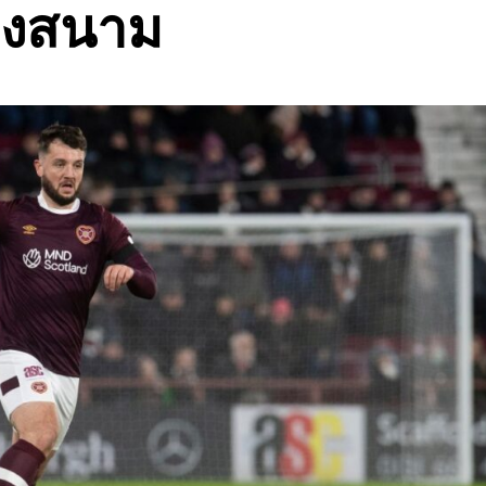
ลงสนาม