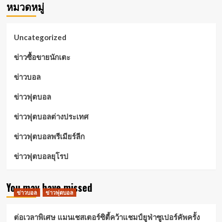
หมวดหมู่
Uncategorized
ข่าวซื้อขายนักเตะ
ข่าวบอล
ข่าวฟุตบอล
ข่าวฟุตบอลต่างประเทศ
ข่าวฟุตบอลพรีเมียร์ลีก
ข่าวฟุตบอลยุโรป
You may have missed
ข่าวบอล
ข่าวฟุตบอล
ต่อเวลาพิเศษ แมนเชสเตอร์ซิตี้คว้าแชมป์ยูฟ่าซูเปอร์คัพครั้ง