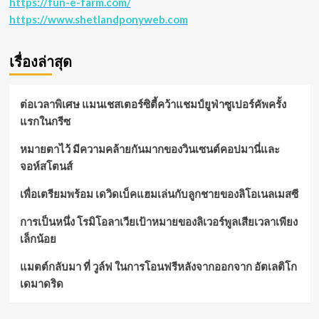
https://fun-e-farm.com/
https://www.shetlandponyweb.com
เรื่องล่าสุด
ต่อเวลาพิเศษ แมนเชสเตอร์ซิตี้คว้าแชมป์ยูฟ่าซูเปอร์คัพครั้ง
แรกในกรีซ
หมายตาไว้ มีความคล้ายกันมากของวินเซนต์คอปมานี่และ
จอห์สโตนส์
เพื่อเตรียมพร้อม เดวิดเบ็คแฮมเล่นกับลูกชายของลิโอเนลเมสซี
การเป็นหนึ่ง โรมิโอลาเวียเป้าหมายของลิเวอร์พูลเสียเวลาเพียง
เล็กน้อย
แมตต์กลับมา ที่ วูล์ฟ ในการโอนฟรีหลังจากออกจาก อัตเลติโก
เดมาดริด