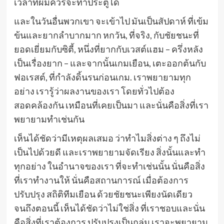
เวลาที่ผมควรจะทําประตูได้
และในวันอื่นพวกเขา จะเข้าไป มันเป็นสัปดาห์ ที่เข้ม
ข้นและยากลําบากมาก หกวัน, ที่จริง, กับชัยชนะที่
ยอดเยี่ยมกับซิตี้, หนึ่งที่ยากกับเวสต์แฮม – ครึ่งหลัง
เป็นเรื่องยาก – และจากนั้นเกมเยือน, เตะออกต้นกับ
ฟอเรสต์, ที่กําลังดิ้นรนก่อนเกม. เราพยายามทุก
อย่าง เรารู้ว่าผลงานของเรา โดยทั่วไปต้อง
สอดคล้องกัน เหมือนที่เคยเป็นมา และนั่นคือสิ่งที่เรา
พยายามทําเช่นกัน
เห็นได้ชัดว่ามีเหตุผลเสมอ ว่าทําไมสิ่งต่าง ๆ ถึงไม่
เป็นไปด้วยดี และเราพยายามจัดเรียง สิ่งนั้นและทํา
ทุกอย่าง ในอํานาจของเรา ที่จะทําเช่นนั้น นั่นคือสิ่ง
ที่เราทํางานให้ นั่นคือสถานการณ์ เมื่อต้องการ
ปรับปรุง สถิติทีมเยือน ด้วยชัยชนะเพียงนัดเดียว
จนถึงตอนนี้ เห็นได้ชัดว่าไม่ใช่สิ่ง ที่เราชอบและนั่น
คือสิ่งที่เราต้องการ ปรับปรุงเป็นกลุ่ม เราจะพยายาม