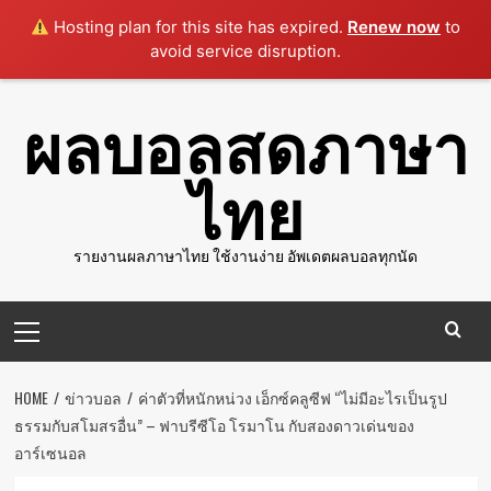
Hosting plan for this site has expired.
Renew now
to
avoid service disruption.
Skip
ผลบอลสดภาษา
to
content
ไทย
รายงานผลภาษาไทย ใช้งานง่าย อัพเดตผลบอลทุกนัด
Primary
Menu
HOME
ข่าวบอล
ค่าตัวที่หนักหน่วง เอ็กซ์คลูซีฟ “ไม่มีอะไรเป็นรูป
ธรรมกับสโมสรอื่น” – ฟาบรีซีโอ โรมาโน กับสองดาวเด่นของ
อาร์เซนอล