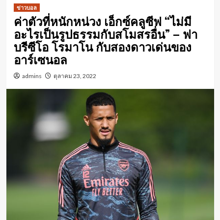
ข่าวบอล
ค่าตัวที่หนักหน่วง เอ็กซ์คลูซีฟ “ไม่มี
อะไรเป็นรูปธรรมกับสโมสรอื่น” – ฟา
บรีซีโอ โรมาโน กับสองดาวเด่นของ
อาร์เซนอล
admins
ตุลาคม 23, 2022