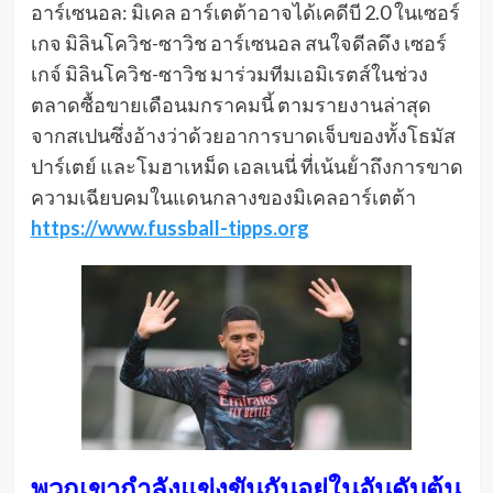
อาร์เซนอล: มิเคล อาร์เตต้าอาจได้เคดีบี 2.0 ในเซอร์
เกจ มิลินโควิช-ซาวิช อาร์เซนอล สนใจดีลดึง เซอร์
เกจ์ มิลินโควิช-ซาวิช มาร่วมทีมเอมิเรตส์ในช่วง
ตลาดซื้อขายเดือนมกราคมนี้ ตามรายงานล่าสุด
จากสเปนซึ่งอ้างว่าด้วยอาการบาดเจ็บของทั้งโธมัส
ปาร์เตย์ และโมฮาเหม็ด เอลเนนี่ ที่เน้นย้ําถึงการขาด
ความเฉียบคมในแดนกลางของมิเคลอาร์เตต้า
https://www.fussball-tipps.org
พวกเขากําลังแข่งขันกันอยู่ในอันดับต้น