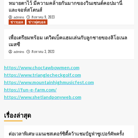
หมายตาไว้ มีความคล้ายกันมากของวินเซนต์คอปมานี่
และจอห์สโตนส์
สิงหาคม 9, 2023
admins
ข่าวบอล
ข่าวฟุตบอล
เพื่อเตรียมพร้อม เดวิดเบ็คแฮมเล่นกับลูกชายของลิโอเนล
เมสซี
สิงหาคม 3, 2023
admins
https://www.choctawbowmen.com
https://www.trianglecheckgolf.com
https://www.mountainhighmusicfest.com
https://fun-e-farm.com/
https://www.shetlandponyweb.com
เรื่องล่าสุด
ต่อเวลาพิเศษ แมนเชสเตอร์ซิตี้คว้าแชมป์ยูฟ่าซูเปอร์คัพครั้ง