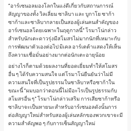
“อาร์เซนอลมองโลกในแง่ดีเกี่ยวกับสถานการณ์
สัญญาของทั้ง วิลเลี่ยม ซาลิบา และ บูกาโย ซาก้า
ซาก้าและซาลิบากลายเป็นสองผู้เล่นคนสําคัญของ
อาร์เซนอลโดยเฉพาะในฤดูกาลนี้” โรมาโน่กล่าว
สําหรับนักเตะดาวรุ่งมีสโมสรไม่มากนักที่เหมาะกับ
การพัฒนาตัวเองต่อไป มิเคล อาร์เตต้าแสดงให้เห็น
ถึงความเชื่อมั่นอย่างมากต่อนักเตะอายุน้อย
อย่างไรก็ตามด้วยผลงานที่ยอดเยี่ยมทําให้สโมสร
อื่น ๆ ได้รับความสนใจ แต่โรมาโน่ยืนยันว่าไม่มี
ความสนใจที่เป็นรูปธรรมในซาลิบาหรือซาก้าใน
ขณะนี้ “ผมบอกว่าตอนนี้ไม่มีอะไรเป็นรูปธรรมกับ
สโมสรอื่น ๆ” โรมาโน่กล่าวเสริม การเสียซาก้าหรือ
ซาลิบาจะเป็นหายนะสําหรับอาร์เซนอลดังนั้นการ
ต่อสัญญาใหม่สําหรับสองผู้เล่นหลักของพวกเขาจะมี
ความสําคัญพอ ๆ กับการเซ็นสัญญาใหม่