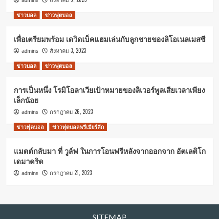
admins
ข่าวบอล
ข่าวฟุตบอล
เพื่อเตรียมพร้อม เดวิดเบ็คแฮมเล่นกับลูกชายของลิโอเนลเมสซี
สิงหาคม 3, 2023
admins
ข่าวบอล
ข่าวฟุตบอล
การเป็นหนึ่ง โรมิโอลาเวียเป้าหมายของลิเวอร์พูลเสียเวลาเพียง
เล็กน้อย
กรกฎาคม 26, 2023
admins
ข่าวฟุตบอล
ข่าวฟุตบอลพรีเมียร์ลีก
แมตต์กลับมา ที่ วูล์ฟ ในการโอนฟรีหลังจากออกจาก อัตเลติโก
เดมาดริด
กรกฎาคม 21, 2023
admins
SITEMAP