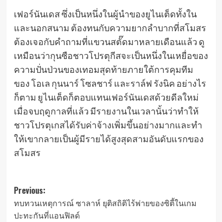
เฟอร์นันเดส ซึ่งเป็นหนึ่งในผู้นําของยูไนเต็ดทั้งใน
และนอกสนาม ต้องทนกับความยากลําบากที่สโมสร
ต้องเจอกับคําถามที่แขวนสตั๊ดมาหลายเดือนแล้ว ดู
เหมือนว่ากุนซือชาวโปรตุกีสจะเป็นหนึ่งในเหยื่อของ
ความปั่นป่วนของเทอมสุดท้ายภายใต้การคุมทีม
ของ โอเล กุนนาร์ โซลชาร์ และราล์ฟ รังนิค อย่างไร
ก็ตาม ยูไนเต็ดก็ตอบแทนเฟอร์นันเดสด้วยดีลใหม่
เมื่อจบฤดูกาลที่แล้ว มีรายงานในเวลานั้นว่าทําให้
ชาวโปรตุเกสได้รับค่าจ้างเพิ่มขึ้นอย่างมากและทํา
ให้เขากลายเป็นผู้มีรายได้สูงสุดสามอันดับแรกของ
สโมสร
Post
Previous:
ทบทวนเหตุการณ์ ซาลาห์ ยุติสถิติไร้พ่ายของซิตี้ในเกม
navigation
ปะทะกันที่แอนฟิลด์