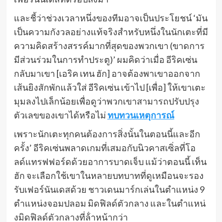
และชี้ว่าช่วงเวลาหนึ่งของทีมอาจเป็นประโยชน์ ‘มัน
เป็นความกังวลอย่างแท้จริงสําหรับหนึ่งในนักเตะที่มี
ความคิดสร้างสรรค์มากที่สุดของพวกเขา (ขาดการ
มีส่วนร่วมในการทําประตู)’ ผมคิดว่าเมื่อ อีริคเซ่น
กลับมาเขา [เอริค เทน ฮัก] อาจต้องพาเขาออกจาก
เส้นยิงสักพักแล้วใส่ อีริคเซ่น เข้าไป [เพื่อ] ให้เขาเตะ
มุมลงไปเล็กน้อยเพื่อดูว่าพวกเขาสามารถปรับปรุง
ตัวเลขของเขาได้หรือไม่
ทบทวนเหตุการณ์
เพราะนักเตะทุกคนต้องการสิ่งนั้นในตอนนี้และอีก
ครั้ง’ อีริคเซ่นพลาดเกมที่เสมอกับนิวคาสเซิ่ลที่โอ
ลด์แทรฟฟอร์ดด้วยอาการบาดเจ็บ แม้ว่าตอนนี้ เท็น
ฮัก จะเลือกใช้เขาในหลายบทบาทที่ดูเหมือนจะรอง
รับเฟอร์นันเดสด้วย ชาวเดนมาร์กเล่นในตําแหน่ง 9
ตําแหน่งจอมปลอม มิดฟิลด์ตัวกลาง และในตําแหน่
งมิดฟิลด์ตัวกลางที่ล้ําหน้ากว่า