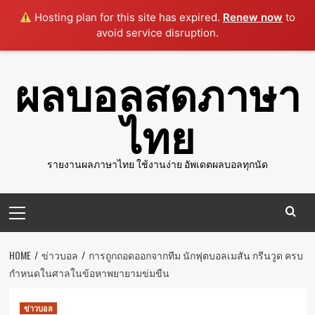
Hosting plan for this site has expired.
Renew now
to
avoid service disruption.
Skip
ผลบอลสดภาษา
to
content
ไทย
รายงานผลภาษาไทย ใช้งานง่าย อัพเดตผลบอลทุกนัด
Primary
Menu
HOME
ข่าวบอล
การถูกถอดออกจากทีม นักฟุตบอลเมสัน กรีนวูด ครบ
กําหนดในศาลในข้อหาพยายามข่มขืน
ข่าวบอล