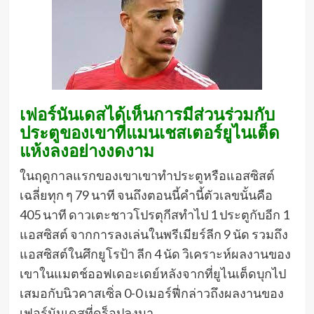
เฟอร์นันเดสได้เห็นการมีส่วนร่วมกับ
ประตูของเขาที่แมนเชสเตอร์ยูไนเต็ด
แห้งลงอย่างงดงาม
ในฤดูกาลแรกของเขาเขาทําประตูหรือแอสซิสต์
เฉลี่ยทุก ๆ 79 นาที จนถึงตอนนี้คํานี้ตัวเลขนั้นคือ
405 นาที ดาวเตะชาวโปรตุกีสทําไป 1 ประตูกับอีก 1
แอสซิสต์ จากการลงเล่นในพรีเมียร์ลีก 9 นัด รวมถึง
แอสซิสต์ในศึกยูโรป้า ลีก 4 นัด วิเคราะห์ผลงานของ
เขาในแมตช์ออฟเดอะเดย์หลังจากที่ยูไนเต็ดบุกไป
เสมอกับนิวคาสเซิ่ล 0-0 เมอร์ฟี่กล่าวถึงผลงานของ
เฟอร์นันเดสที่ดร็อปลงมา