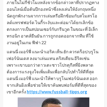
ภายในไม่กี่ชั่วโมงหลังจากข้อกล่าวหาที่ปรากฏทาง
ออนไลน์เมื่อต้นปีกองหน้าซึ่งลงเล่นให้อังกฤษหนึ่ง
นัดถูกพักงานจากการเล่นหรือฝึกซ้อมกับสโมสรโอ
ลด์แทรฟฟอร์ด ไนกี้ระงับและต่อมาได้ยกเลิกข้อ
ตกลงการเป็นสปอนเซอร์กับกรีนวูด ในขณะที่ อิเล็ก
ทรอนิก อาตส์ยืนยัน การถูกถอดออกจากทีม ที่ใช้
งานอยู่ในเกม ฟีฟ่า 22
แดนนี่ เมอร์ฟี่ แนะนําเอริค เท็น ฮัก ควรดร็อป บรูโน
เฟอร์นันเดส ลงมาเล่นแทน คริสเตียน อีริคเซ่น
เพราะเขาบอกว่าดาวเตะชาวโปรตุกีสที่ยิงพลาด
ต้องการแรงจูงใจเพิ่มเติมเพื่อกลับไปทําให้ดีที่สุด
แดนนี่ เมอร์ฟี่ แนะนําให้พา บรูโนเฟอร์นันเดส ออก
จากเส้นยิงเพื่อช่วยให้เขาค้นพบฟอร์มที่ดีที่สุดของ
เขาอีกครั้ง
https://www.fussball-tipps.org