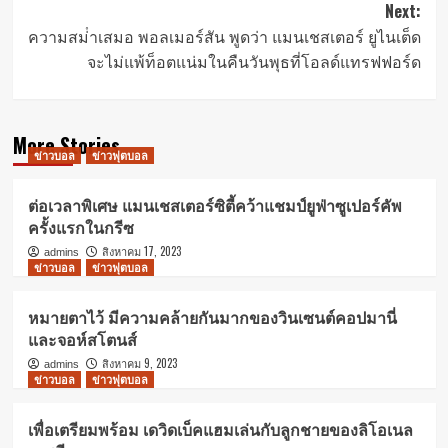
Next:
ความสม่ําเสมอ พอลเมอร์สัน พูดว่า แมนเชสเตอร์ ยูไนเต็ด
จะไม่แพ้ท็อตแน่มในคืนวันพุธที่โอลด์แทรฟฟอร์ด
More Stories
ข่าวบอล
ข่าวฟุตบอล
ต่อเวลาพิเศษ แมนเชสเตอร์ซิตี้คว้าแชมป์ยูฟ่าซูเปอร์คัพ
ครั้งแรกในกรีซ
สิงหาคม 17, 2023
admins
ข่าวบอล
ข่าวฟุตบอล
หมายตาไว้ มีความคล้ายกันมากของวินเซนต์คอปมานี่
และจอห์สโตนส์
สิงหาคม 9, 2023
admins
ข่าวบอล
ข่าวฟุตบอล
เพื่อเตรียมพร้อม เดวิดเบ็คแฮมเล่นกับลูกชายของลิโอเนล