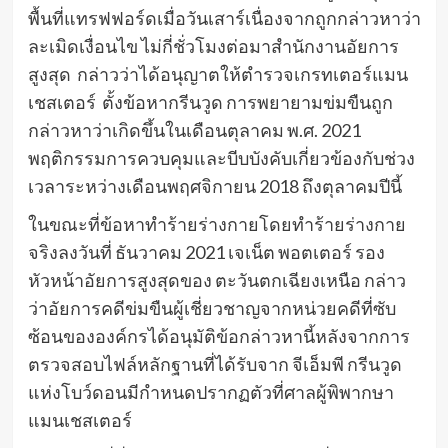
พื้นที่แทรฟฟอร์ดเมื่อวันเสาร์เนื่องจากถูกกล่าวหาว่า
ละเมิดเงื่อนไข ไม่กี่ชั่วโมงต่อมาสํานักงานอัยการ
สูงสุด กล่าวว่าได้อนุญาตให้ตํารวจเกรทเตอร์แมน
เชสเตอร์ ตั้งข้อหากรีนวูด การพยายามข่มขืนถูก
กล่าวหาว่าเกิดขึ้นในเดือนตุลาคม พ.ศ. 2021
พฤติกรรมการควบคุมและบีบบังคับเกี่ยวข้องกับช่วง
เวลาระหว่างเดือนพฤศจิกายน 2018 ถึงตุลาคมปีนี้
ในขณะที่ข้อหาทําร้ายร่างกายโดยทําร้ายร่างกาย
จริงลงวันที่ ธันวาคม 2021 เจเน็ต พอตเตอร์ รอง
หัวหน้าอัยการสูงสุดของ ตะวันตกเฉียงเหนือ กล่าว
ว่าอัยการคดีข่มขืนผู้เชี่ยวชาญจากหน่วยคดีที่ซับ
ซ้อนขององค์กรได้อนุมัติข้อกล่าวหานี้หลังจากการ
ตรวจสอบไฟล์หลักฐานที่ได้รับจาก จีเอ็มพี กรีนวูด
แห่งโบว์ดอนมีกําหนดปรากฏตัวที่ศาลผู้พิพากษา
แมนเชสเตอร์