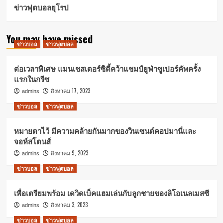
ข่าวฟุตบอลยุโรป
You may have missed
ข่าวบอล
ข่าวฟุตบอล
ต่อเวลาพิเศษ แมนเชสเตอร์ซิตี้คว้าแชมป์ยูฟ่าซูเปอร์คัพครั้ง
แรกในกรีซ
สิงหาคม 17, 2023
admins
ข่าวบอล
ข่าวฟุตบอล
หมายตาไว้ มีความคล้ายกันมากของวินเซนต์คอปมานี่และ
จอห์สโตนส์
สิงหาคม 9, 2023
admins
ข่าวบอล
ข่าวฟุตบอล
เพื่อเตรียมพร้อม เดวิดเบ็คแฮมเล่นกับลูกชายของลิโอเนลเมสซี
สิงหาคม 3, 2023
admins
ข่าวบอล
ข่าวฟุตบอล